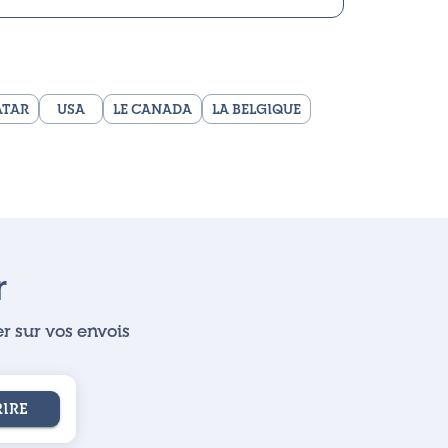
ATAR
USA
LE CANADA
LA BELGIQUE
r
r sur vos envois
RIRE