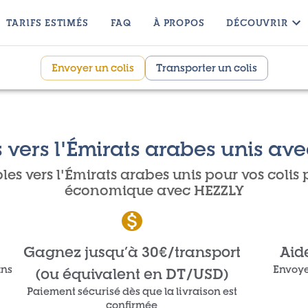
TARIFS ESTIMÉS
FAQ
À PROPOS
DÉCOUVRIR
Envoyer un colis
Transporter un colis
s vers l'Émirats arabes unis ave
les vers l'Émirats arabes unis pour vos colis 
économique avec HEZZLY
Gagnez jusqu’à 30€/transport
Aid
ans
Envoye
(ou équivalent en DT/USD)
Paiement sécurisé dès que la livraison est
confirmée