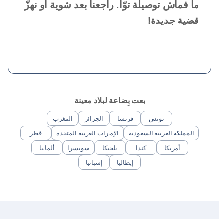
ما فماش توصيلة توّا. راجعنا بعد شوية أو نهزّ
قضية جديدة!
بعت بِضاعة لبلاد معينة
تونس
فرنسا
الجزائر
المغرب
المملكة العربية السعودية
الإمارات العربية المتحدة
قطر
أمريكا
كندا
بلجيكا
سويسرا
ألمانيا
إيطاليا
إسبانيا