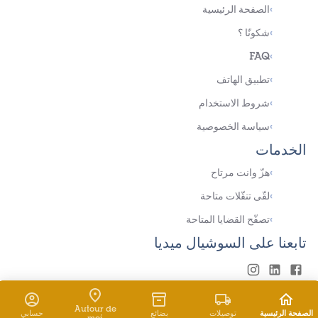
›
الصفحة الرئيسية
›
شكونّا ؟
FAQ
›
›
تطبيق الهاتف
›
شروط الاستخدام
›
سياسة الخصوصية
الخدمات
›
هزّ وانت مرتاح
›
لقّى تنقّلات متاحة
›
تصفّح القضايا المتاحة
تابعنا على السوشيال ميديا
© حقوق النشر
Hezzly
كل الحقوق محفوظة
2026
Autour de
الصفحة الرئيسية
توصيلات
بضائع
حسابي
moi