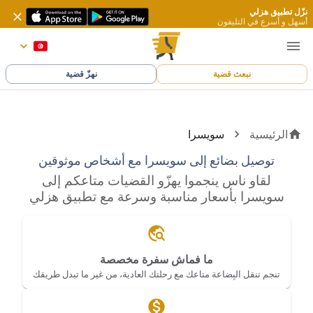
نزّل تطبيق هزلي
أسهل و أسرع في التليفون
نبعث قضية
نهزّ قضية
الرئيسية
سويسرا
توصيل بضائع إلى سويسرا مع أشخاص موثوقين
لقاو ناس ينجموا يهزّو القضيات متاعكم إلى
سويسرا بأسعار مناسبة وسرعة مع تطبيق هزلي
ما فماش سفرة مخصصة
تنجم تنقل البِضاعة متاعك مع رحلتك العادية، من غير ما تبدل طريقك