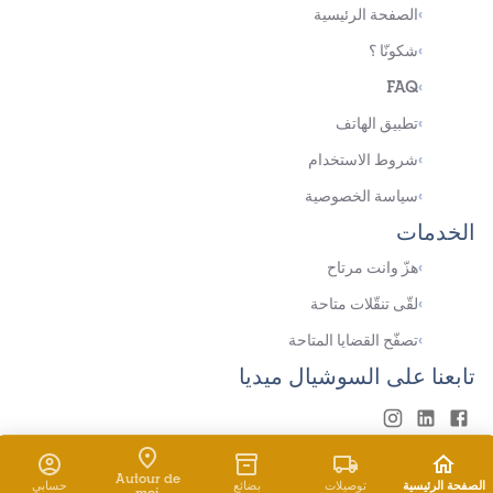
›
الصفحة الرئيسية
›
شكونّا ؟
FAQ
›
›
تطبيق الهاتف
›
شروط الاستخدام
›
سياسة الخصوصية
الخدمات
›
هزّ وانت مرتاح
›
لقّى تنقّلات متاحة
›
تصفّح القضايا المتاحة
تابعنا على السوشيال ميديا
© حقوق النشر
Hezzly
كل الحقوق محفوظة
2026
Autour de
الصفحة الرئيسية
توصيلات
بضائع
حسابي
moi