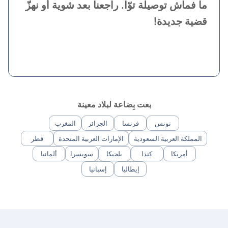
ما فماش توصيلة توّا. راجعنا بعد شوية أو نهزّ
قضية جديدة!
بعت بِضاعة لبلاد معينة
تونس
فرنسا
الجزائر
المغرب
المملكة العربية السعودية
الإمارات العربية المتحدة
قطر
أمريكا
كندا
بلجيكا
سويسرا
ألمانيا
إيطاليا
إسبانيا