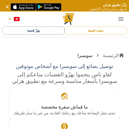
نزّل تطبيق هزلي
أسهل و أسرع في التليفون
نبعث قضية
نهزّ قضية
الرئيسية
سويسرا
توصيل بضائع إلى سويسرا مع أشخاص موثوقين
لقاو ناس ينجموا يهزّو القضيات متاعكم إلى
سويسرا بأسعار مناسبة وسرعة مع تطبيق هزلي
ما فماش سفرة مخصصة
تنجم تنقل البِضاعة متاعك مع رحلتك العادية، من غير ما تبدل طريقك