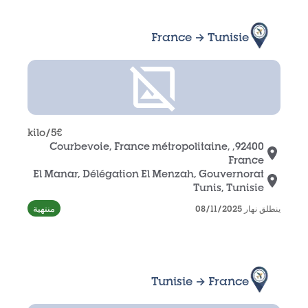
France → Tunisie
/kilo
5
€
92400, Courbevoie, France métropolitaine,
France
El Manar, Délégation El Menzah, Gouvernorat
Tunis, Tunisie
منتهية
ينطلق نهار 08/11/2025
Tunisie → France