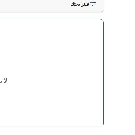
فلتر بحثك
لا 