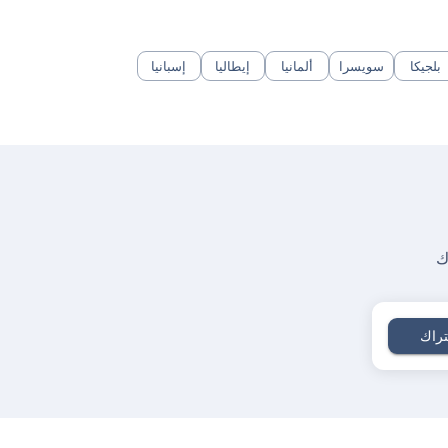
بلجيكا
سويسرا
ألمانيا
إيطاليا
إسبانيا
ك
راك