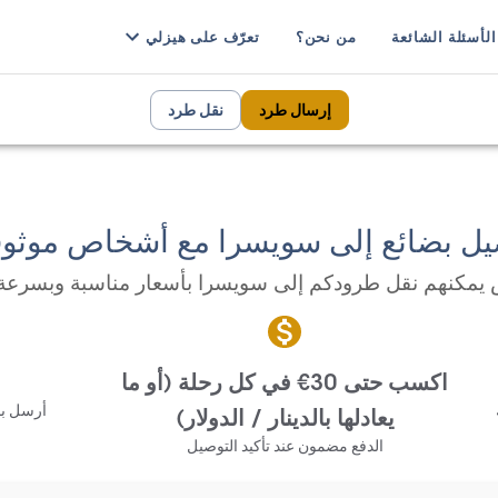
الأسئلة الشائعة
من نحن؟
تعرّف على هيزلي
إرسال طرد
نقل طرد
يل بضائع إلى سويسرا مع أشخاص موثوق
مكنهم نقل طرودكم إلى سويسرا بأسعار مناسبة وبسرعة
اكسب حتى 30€ في كل رحلة (أو ما
أرسل بض
يعادلها بالدينار / الدولار)
الدفع مضمون عند تأكيد التوصيل