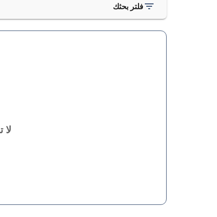
فلتر بحثك
لا 