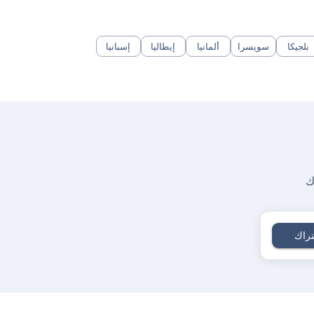
بلجيكا
سويسرا
ألمانيا
إيطاليا
إسبانيا
ك
راك